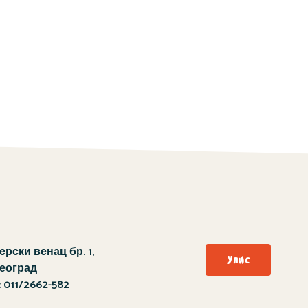
рски венац бр. 1,
Упис
Београд
:
011/2662-582