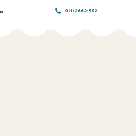
011/2662-582
ти