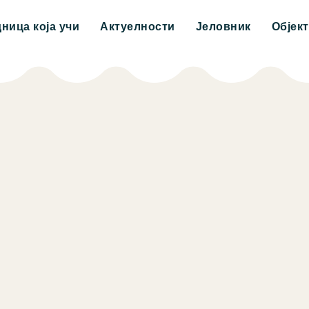
дница која учи
Актуелности
Јеловник
Објек