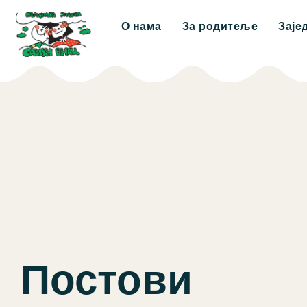
О нама
За родитеље
Заје
Постови