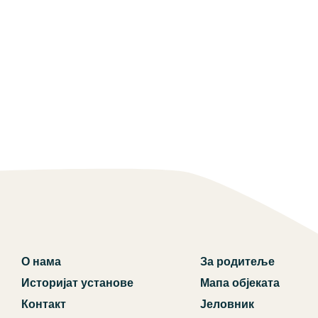
О нама
За родитеље
Историјат установе
Мапа објеката
Контакт
Јеловник