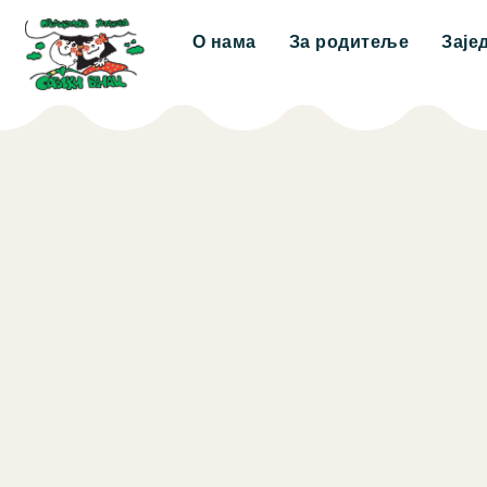
О нама
За родитеље
Заје