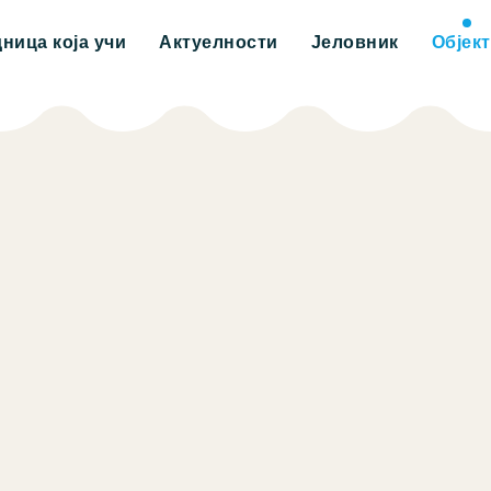
дница која учи
Актуелности
Јеловник
Објек